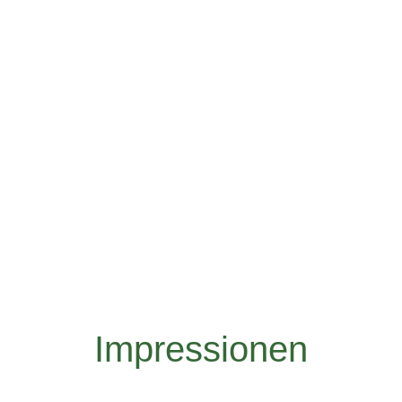
 Gäste des Onolzheimer Hammeltanzes, glaubt man der Übe
 Jahren von Freifrau Barbara von Zipplingen eingeführt. Wi
est in Baden-Württemberg ausrichten und weiterleben lassen
Gerhard Neidlein
Ortsvorsteher Onolzheim
Impressionen