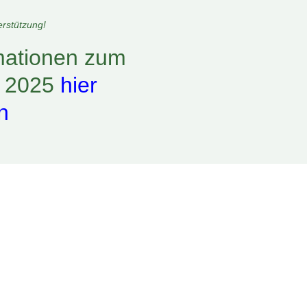
rstützung!
rmationen zum
 2025
hier
n
So sehen di
Gewinner a