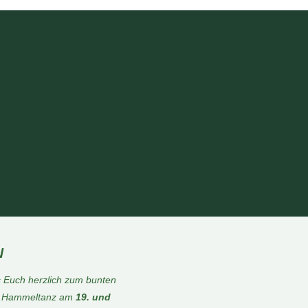
N
s
Euch herzlich zum bunten
er Hammeltanz am
19. und